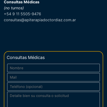
Consultas Médicas
(no turnos)
+54 9 11 5505-9476
consultas@apiterapiadoctordiaz.com.ar
Consultas Médicas
C
o
C
n
o
t
T
r
a
e
r
c
C
l
e
t
o
é
o
o
m
f
e
s