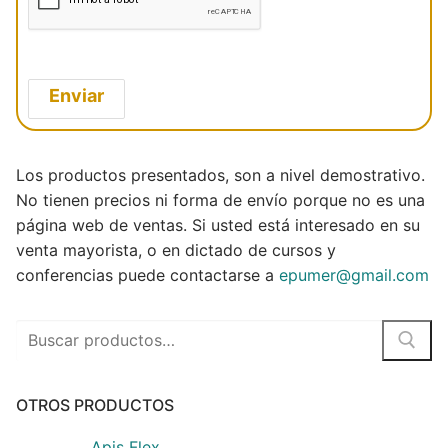
i
c
o
*
Enviar
Los productos presentados, son a nivel demostrativo.
No tienen precios ni forma de envío porque no es una
página web de ventas. Si usted está interesado en su
venta mayorista, o en dictado de cursos y
conferencias puede contactarse a
epumer@gmail.com
Buscar
por:
OTROS PRODUCTOS
Apis Flex